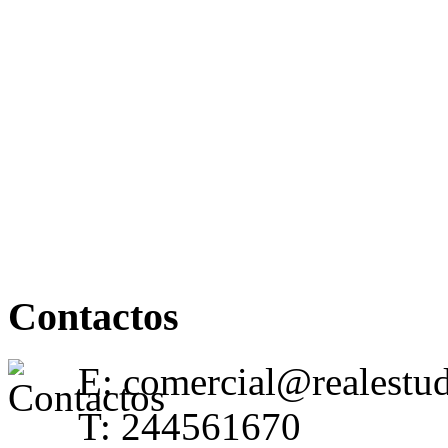
Contactos
E: comercial@realestu
T: 244561670