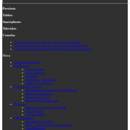
Portáteis
Tablets
Smartphones
Televisões
Consolas
10 programas para remover vírus do computador
Como fazer backup dos seus arquivos no Windows 8.1
Como fazer uma manutenção preventiva no computador?
Menu
Home
Página inicial
RealEstudo
Quem Somos
Onde Estamos
Contacto
Política de privacidade
Termos e condições
Produtos & Serviços
Reparação e Manutenção de Hardware
Redes Informáticas
Remoção de Vírus
Reparações Electrónicas
Software
Gestware - Software de Gestão
Forense Plus
Software IPSS
WebMarketing
Alojamento de Sites
SEO - Search Engine Optimization
WebMarketing