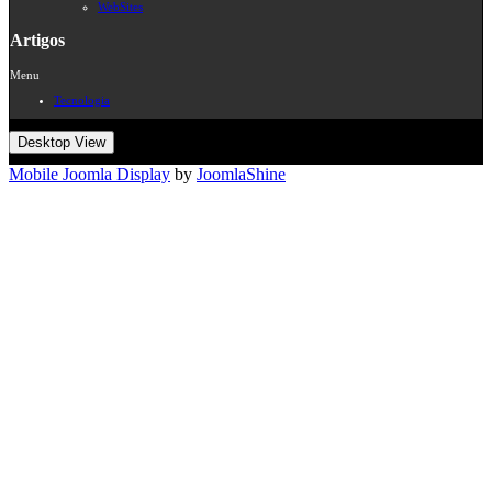
WebSites
Artigos
Menu
Tecnologia
Desktop View
Mobile Joomla Display
by
JoomlaShine